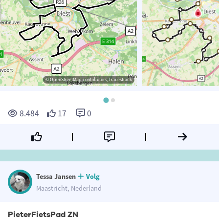
© OpenStreetMap contributors, Tracestrack
8.484
17
0
Tessa Jansen
Volg
Maastricht, Nederland
PieterFietsPad ZN