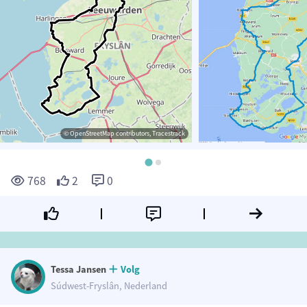
© OpenStreetMap contributors, Tracestrack
768
2
0
Tessa Jansen
Volg
Súdwest-Fryslân, Nederland