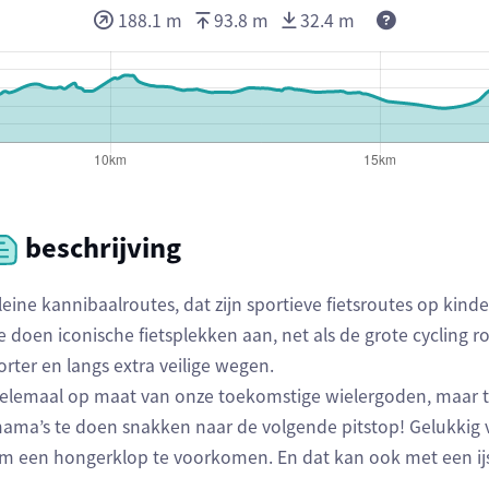
188.1 m
93.8 m
32.4 m
beschrijving
leine kannibaalroutes, dat zijn sportieve fietsroutes op kind
e doen iconische fietsplekken aan, net als de grote cycling
orter en langs extra veilige wegen.
elemaal op maat van onze toekomstige wielergoden, maar t
ama’s te doen snakken naar de volgende pitstop! Gelukkig v
m een hongerklop te voorkomen. En dat kan ook met een ijs