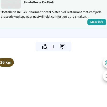
Hostellerie De Biek
Hostellerie De Biek: charmant hotel & sfeervol restaurant met verfijnde
brasseriekeuken, waar gastvrijheid, comfort en pure smaken
samenkomen voor een warme en culinaire beleving.
Meer info
26 km