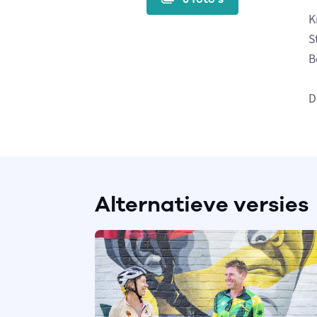
K
S
B
D
Alternatieve versies