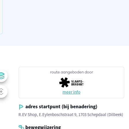
route aangeboden door
meer info
adres startpunt (bij benadering)
R.EV Shop, E.Eylenboschstraat 9, 1703 Schepdaal (Dilbeek)
bewegwijzering