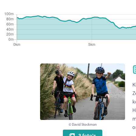
K
Z
k
H
m
© David Stockman
o
3 foto's