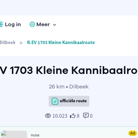
Log in
Meer
Dilbeek
R.EV 1703 Kleine Kannibaalroute
V 1703 Kleine Kannibaalr
26 km • Dilbeek
officiële route
10.023
8
0
Ad
Hotel