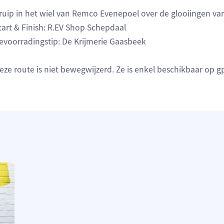
ruip in het wiel van Remco Evenepoel over de glooiingen van
tart & Finish: R.EV Shop Schepdaal
evoorradingstip: De Krijmerie Gaasbeek
eze route is niet bewegwijzerd. Ze is enkel beschikbaar op g