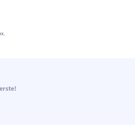
px.
erste!