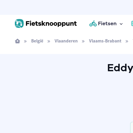
Fietsen
België
Vlaanderen
Vlaams-Brabant
Eddy