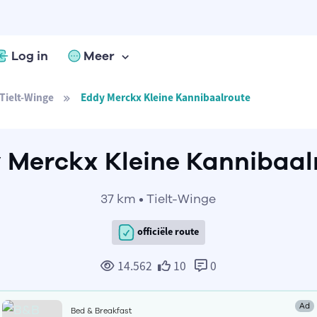
Log in
Meer
Tielt-Winge
Eddy Merckx Kleine Kannibaalroute
 Merckx Kleine Kannibaal
37 km • Tielt-Winge
officiële route
14.562
10
0
Ad
Bed & Breakfast