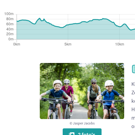
K
Z
k
H
m
© Jasper Jacobs
o
2 foto's