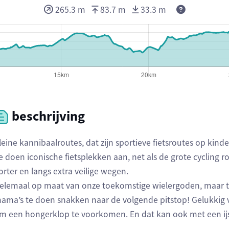
265.3 m
83.7 m
33.3 m
beschrijving
leine kannibaalroutes, dat zijn sportieve fietsroutes op kind
e doen iconische fietsplekken aan, net als de grote cycling
orter en langs extra veilige wegen.
elemaal op maat van onze toekomstige wielergoden, maar t
ama’s te doen snakken naar de volgende pitstop! Gelukkig v
m een hongerklop te voorkomen. En dat kan ook met een ijs