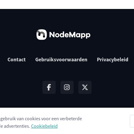
Contact
Gebruiksvoorwaarden
Privacybeleid
t gebruik van cookies voor een verbeterde
© 2026 NodeMapp BV
e advertenties.
Cookiebeleid