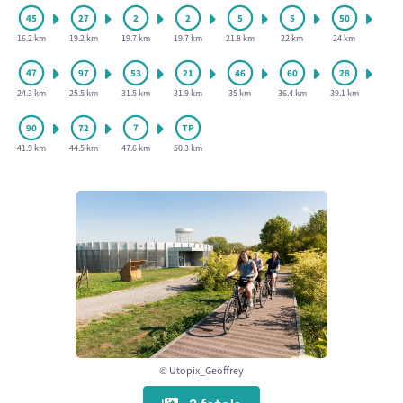
16.2 km
19.2 km
19.7 km
19.7 km
21.8 km
22 km
24 km
24.3 km
25.5 km
31.5 km
31.9 km
35 km
36.4 km
39.1 km
41.9 km
44.5 km
47.6 km
50.3 km
© Utopix_Geoffrey