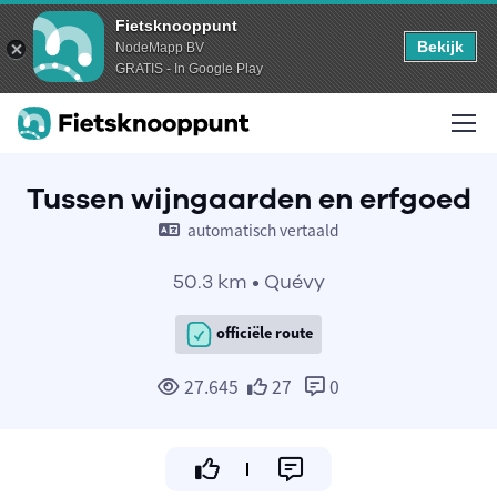
Fietsknooppunt
Bekijk
NodeMapp BV
GRATIS - In Google Play
Tussen wijngaarden en erfgoed
automatisch vertaald
50.3 km • Quévy
officiële route
27.645
27
0