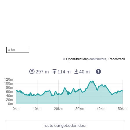
2 km
©
OpenStreetMap
contributors,
Tracestrack
297 m
114 m
40 m
route aangeboden door