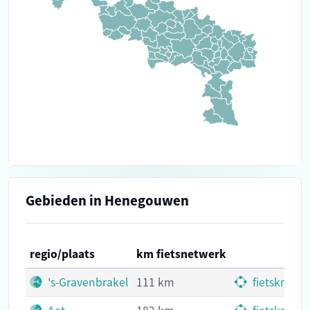
Gebieden in Henegouwen
regio/plaats
km fietsnetwerk
's-Gravenbrakel
111 km
fietsknoop