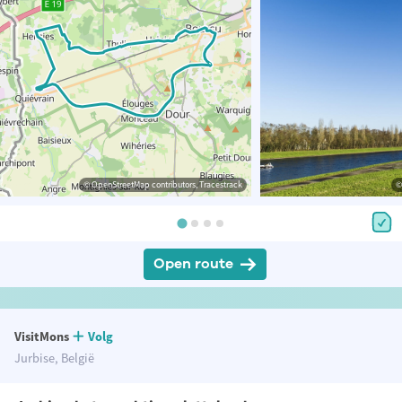
© OpenStreetMap contributors, Tracestrack
©
Open route
VisitMons
Volg
Jurbise, België