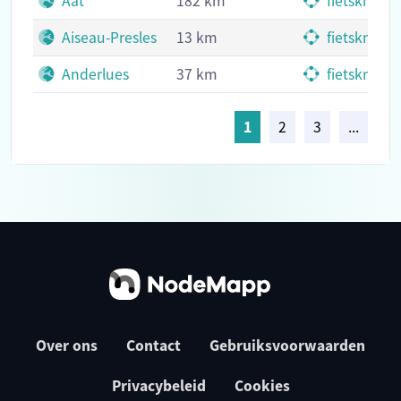
Aat
182 km
fietsknoop
Aiseau-Presles
13 km
fietsknoop
Anderlues
37 km
fietsknoop
1
2
3
...
Over ons
Contact
Gebruiksvoorwaarden
Privacybeleid
Cookies