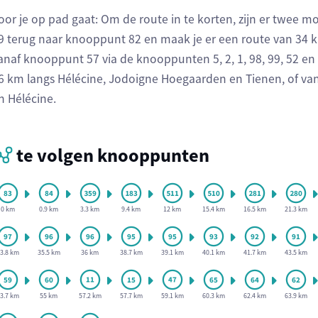
oor je op pad gaat: Om de route in te korten, zijn er twee m
9 terug naar knooppunt 82 en maak je er een route van 34 km
anaf knooppunt 57 via de knooppunten 5, 2, 1, 98, 99, 52 en
6 km langs Hélécine, Jodoigne Hoegaarden en Tienen, of va
n Hélécine.
te volgen knooppunten
0 km
0.9 km
3.3 km
9.4 km
12 km
15.4 km
16.5 km
21.3 km
3.8 km
35.5 km
36 km
38.7 km
39.1 km
40.1 km
41.7 km
43.5 km
3.7 km
55 km
57.2 km
57.7 km
59.1 km
60.3 km
62.4 km
63.9 km