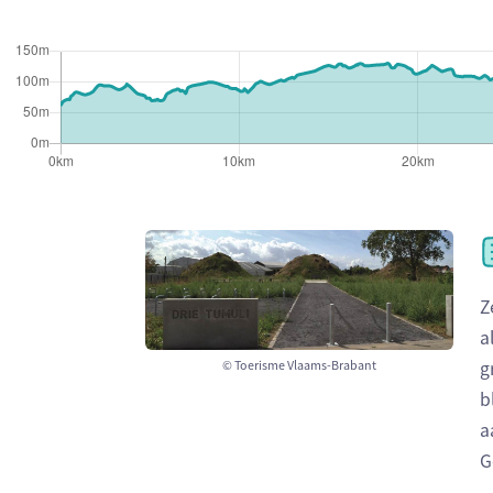
Z
a
g
© Toerisme Vlaams-Brabant
b
a
G