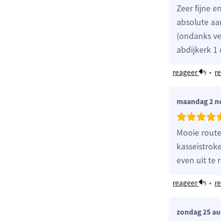
Zeer fijne e
absolute aa
(ondanks ver
abdijkerk 1
reageer
•
re
maandag 2 n
Mooie route
kasseistrok
even uit te 
reageer
•
re
zondag 25 au