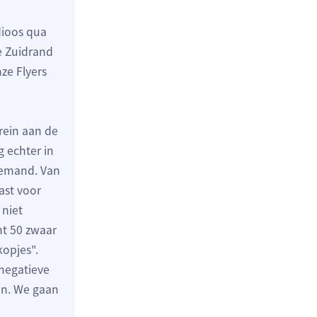
dioos qua
e Zuidrand
ze Flyers
rein aan de
g echter in
niemand. Van
ast voor
 niet
nt 50 zwaar
kopjes".
 negatieve
en. We gaan