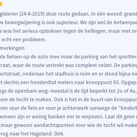
isteren (24-8-2019) deze route gedaan. In één woord: gran
e bewegwijzering is ook superieur. We zijn wel de Antwerps
 was het serieus opboksen tegen de hellingen, maar met on
t echt een probleem.
emerkingen.
e fietsen op de auto mee maar de parking van het sportter
raat, waar de route vertrekt was compleet volzet. De parkin
rtstraat, onderaan het stadhuis is ruim en er stond bijna 
het slechts een honderdtal meters naar knooppunt 83. Opgep
gs de openbare weg: meestal is de tijd beperkt tot 2u of 4u,
om de tocht te maken. Ook is het in de buurt van knooppu
ren voor de fiets en voor je achterwerk vanwege de "kinder
gemeen zijn er weinig banken om te verpozen. Laat dit geen
, maar gewoon aandachtspunten voor wie de tocht wil mak
erug naar het Hageland. Dirk.