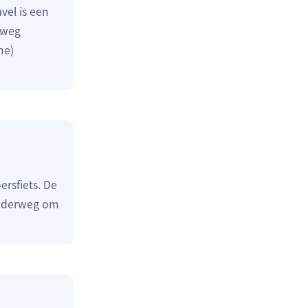
vel is een
 weg
ne)
rsfiets. De
onderweg om