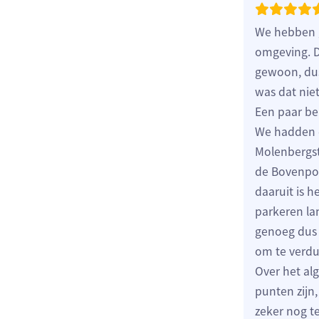
We hebben g
omgeving. D
gewoon, dus
was dat nie
Een paar b
We hadden d
Molenbergst
de Bovenpoo
daaruit is 
parkeren lan
genoeg dus 
om te verdu
Over het al
punten zijn
zeker nog t