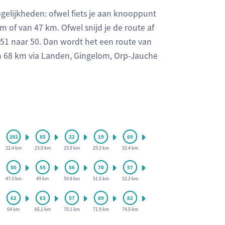
ogelijkheden: ofwel fiets je aan knooppunt
 of van 47 km. Ofwel snijd je de route af
 51 naar 50. Dan wordt het een route van
n 68 km via Landen, Gingelom, Orp-Jauche
22.4 km
23.9 km
25.9 km
29.3 km
32.4 km
47.3 km
49 km
50.8 km
51.5 km
52.2 km
64 km
66.1 km
70.1 km
71.9 km
74.5 km