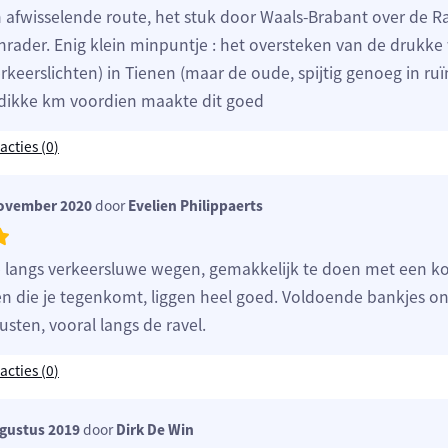
n afwisselende route, het stuk door Waals-Brabant over de Ra
nrader. Enig klein minpuntje : het oversteken van de drukke
keerslichten) in Tienen (maar de oude, spijtig genoeg in ruï
 dikke km voordien maakte dit goed
acties (
0
)
ovember 2020
door
Evelien Philippaerts
 langs verkeersluwe wegen, gemakkelijk te doen met een koe
en die je tegenkomt, liggen heel goed. Voldoende bankjes 
rusten, vooral langs de ravel.
acties (
0
)
gustus 2019
door
Dirk De Win