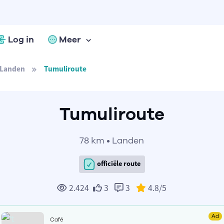
Log in
Meer
Landen
Tumuliroute
Tumuliroute
78 km • Landen
officiële route
2.424
3
3
4.8
/5
Ad
Café