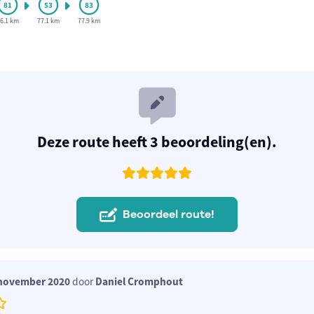
6.1 km
77.1 km
77.9 km
Deze route heeft 3 beoordeling(en).
Beoordeel route!
november 2020
door
Daniel Cromphout