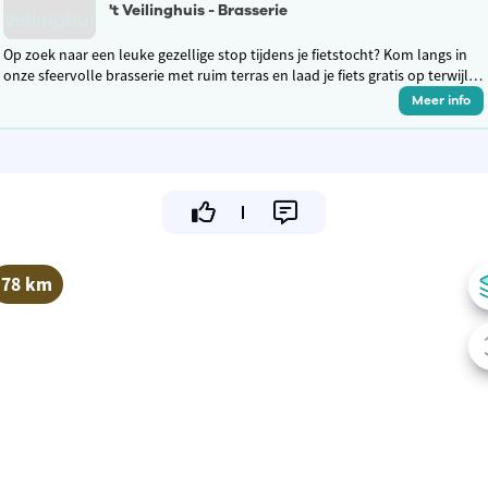
't Veilinghuis - Brasserie
Op zoek naar een leuke gezellige stop tijdens je fietstocht? Kom langs in
onze sfeervolle brasserie met ruim terras en laad je fiets gratis op terwijl je
geniet van een hapje & een drankje!
Meer info
78 km