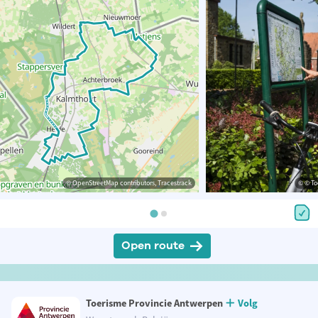
© OpenStreetMap contributors, Tracestrack
© © To
Open route
Toerisme Provincie Antwerpen
Volg