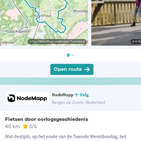
© OpenStreetMap contributors, Tracestrack
© © To
Open route
NodeMapp
Volg
Bergen op Zoom, Nederland
Fietsen door oorlogsgeschiedenis
40 km
5
/5
Wat destijds, op het einde van de Tweede Wereldoorlog, het