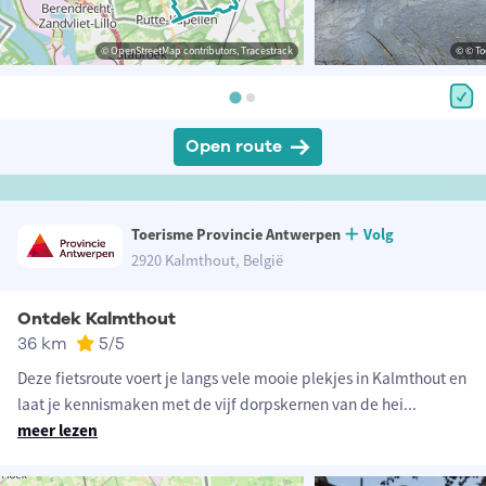
© OpenStreetMap contributors, Tracestrack
© © To
Open route
Toerisme Provincie Antwerpen
Volg
2920 Kalmthout, België
Ontdek Kalmthout
36 km
5
/5
Deze fietsroute voert je langs vele mooie plekjes in Kalmthout en
laat je kennismaken met de vijf dorpskernen van de hei
...
meer lezen