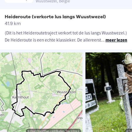
Wuustwezel, België
Heideroute (verkorte lus langs Wuustwezel)
41.9 km
(Dit is het Heideroutetraject verkort tot de lus langs Wuustwezel.)
De Heideroute is een echte klassieker. De allereerst
...
meer lezen
© OpenStreetMap contributors, Tracestrack
© To