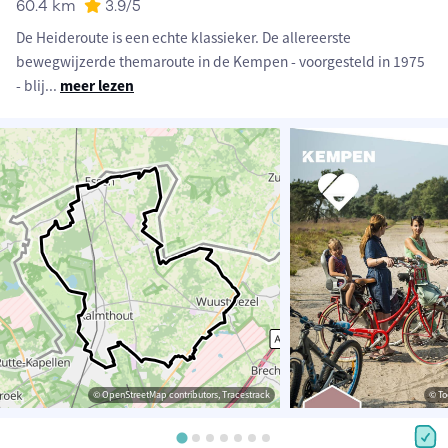
60.4 km
3.9
/5
De Heideroute is een echte klassieker. De allereerste
bewegwijzerde themaroute in de Kempen - voorgesteld in 1975
- blij
...
meer lezen
© OpenStreetMap contributors, Tracestrack
© To