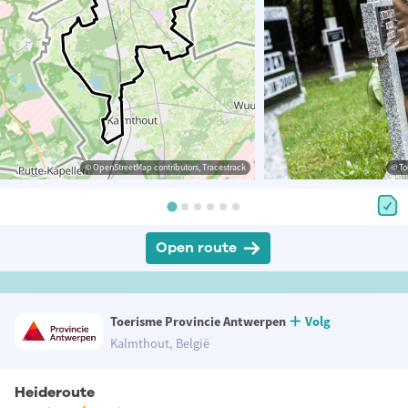
© OpenStreetMap contributors, Tracestrack
© To
Open route
Toerisme Provincie Antwerpen
Volg
Kalmthout, België
Heideroute