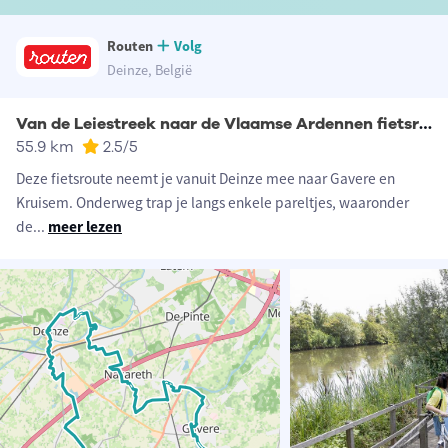
Routen
Volg
Deinze, België
Van de Leiestreek naar de Vlaamse Ardennen fietsroute
55.9 km
2.5
/5
Deze fietsroute neemt je vanuit Deinze mee naar Gavere en
Kruisem. Onderweg trap je langs enkele pareltjes, waaronder
de
...
meer lezen