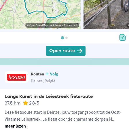
© OpenStreetMap contributors, Tracestrack
Open route
Routen
Volg
Deinze, België
Langs Kunst in de Leiestreek fietsroute
37.5 km
2.8
/5
Deze fietsroute start in Deinze, jouw toegangspoort tot de Oost-
Vlaamse Leiestreek. Je fietst door de charmante dorpen M
...
meer lezen