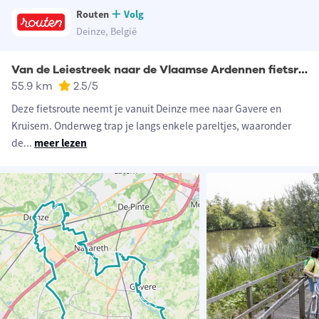
Routen
Volg
Deinze, België
Van de Leiestreek naar de Vlaamse Ardennen fietsroute
55.9 km
2.5
/5
Deze fietsroute neemt je vanuit Deinze mee naar Gavere en
Kruisem. Onderweg trap je langs enkele pareltjes, waaronder
de
...
meer lezen