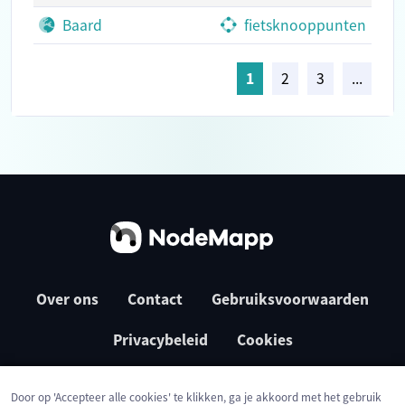
Baard
fietsknooppunten
1
2
3
...
Over ons
Contact
Gebruiksvoorwaarden
Privacybeleid
Cookies
Door op 'Accepteer alle cookies' te klikken, ga je akkoord met het gebruik