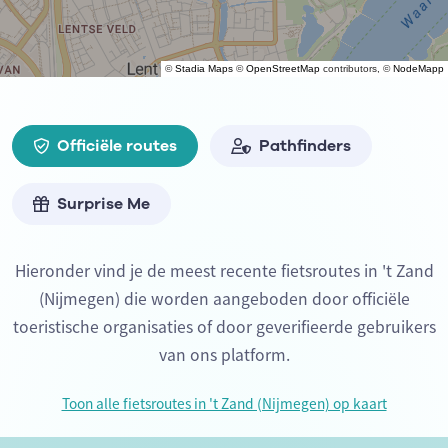
©
Stadia Maps
©
OpenStreetMap
contributors, ©
NodeMapp
Officiële routes
Pathfinders
Surprise Me
Hieronder vind je de meest recente fietsroutes in 't Zand
(Nijmegen) die worden aangeboden door officiële
toeristische organisaties of door geverifieerde gebruikers
van ons platform.
Toon alle fietsroutes in 't Zand (Nijmegen) op kaart