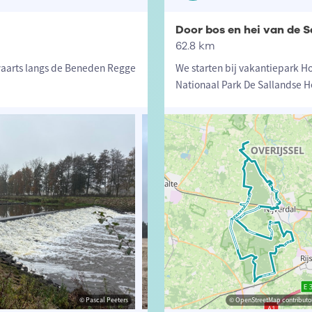
Door bos en hei van de S
62.8 km
waarts langs de Beneden Regge
We starten bij vakantiepark Ho
Nationaal Park De Sallandse H
© Pascal Peeters
© Pascal Peeters
© OpenStreetMap contributor
© Pascal P