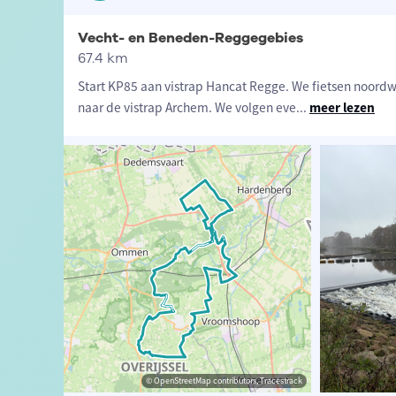
Vecht- en Beneden-Reggegebies
67.4 km
Start KP85 aan vistrap Hancat Regge. We fietsen noord
naar de vistrap Archem. We volgen eve
...
meer lezen
scal Peeters
© Pascal Peeters
© OpenStreetMap contributors, Tracestrack
© Pascal Peeters