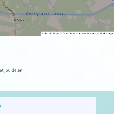
©
Stadia Maps
©
OpenStreetMap
contributors, ©
NodeMapp
et jou delen.
g