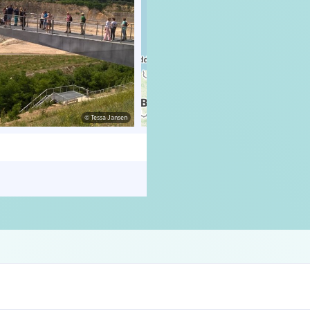
© Tessa Jansen
© OpenStreetMap contributors, Trac