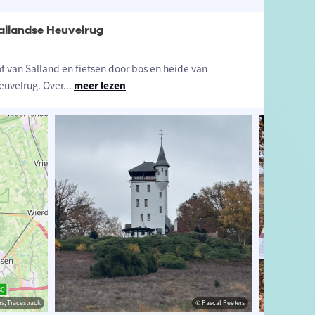
allandse Heuvelrug
f van Salland en fietsen door bos en heide van
euvelrug. Over
...
meer lezen
s, Tracestrack
eeters
© Pascal Peeters
© Pascal Peeters