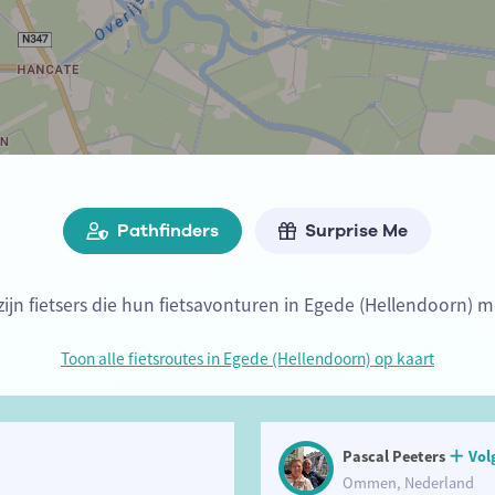
Pathfinders
Surprise Me
zijn fietsers die hun fietsavonturen in Egede (Hellendoorn) m
Toon alle fietsroutes in Egede (Hellendoorn) op kaart
Pascal Peeters
Vol
Ommen, Nederland