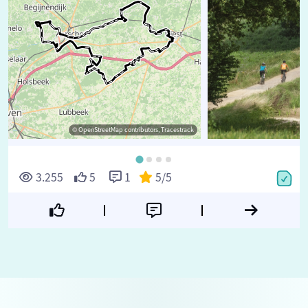
© OpenStreetMap contributors, Tracestrack
3.255
5
1
5
/5