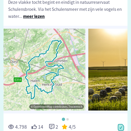
Deze vlakke tocht begint en eindigt in natuurreservaat
Schulensbroek. Via het Schulensmeer met zijn vele vogels en
water
...
meer lezen
© OpenStreetMap contributors, Tracestrack
4.798
14
2
4
/5