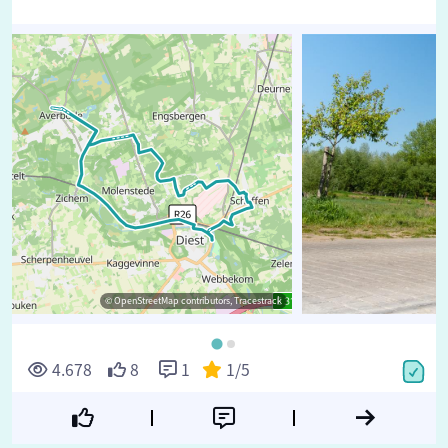
© OpenStreetMap contributors, Tracestrack
4.678
8
1
1
/5