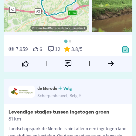
© OpenStreetMap contributors, Tracestrack
7.959
6
12
3.8
/5
de Merode
Volg
Scherpenheuvel, België
Levendige stadjes tussen ingetogen groen
51 km
Landschapspark de Merode is niet alleen een ingetogen land
van abdijen en kastelen. Op deze tocht passeer je langs de