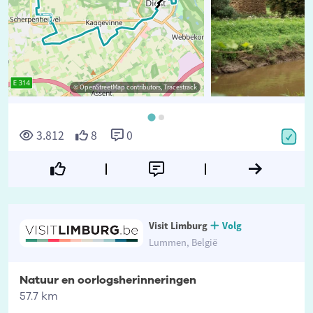
© OpenStreetMap contributors, Tracestrack
3.812
8
0
Visit Limburg
Volg
Lummen, België
Natuur en oorlogsherinneringen
57.7 km