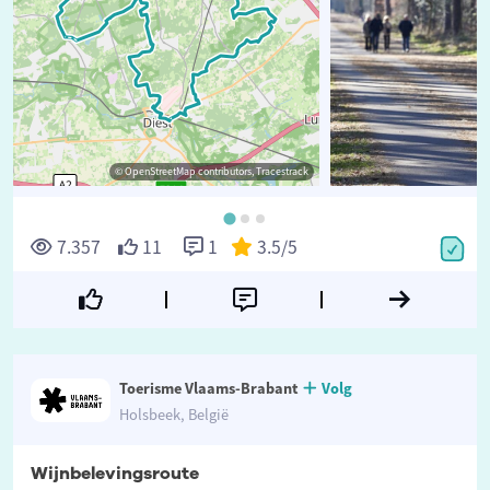
© OpenStreetMap contributors, Tracestrack
7.357
11
1
3.5
/5
Toerisme Vlaams-Brabant
Volg
Holsbeek, België
Wijnbelevingsroute