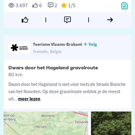
3.697
6
2
1
/5
Toerisme Vlaams-Brabant
Volg
Tremelo, België
Dwars door het Hageland gravelroute
80 km
Dwars door het Hageland is niet voor niets de Strade Bianche
van het Noorden. Op deze gravelroute ontdek je de meest
uit
...
meer lezen