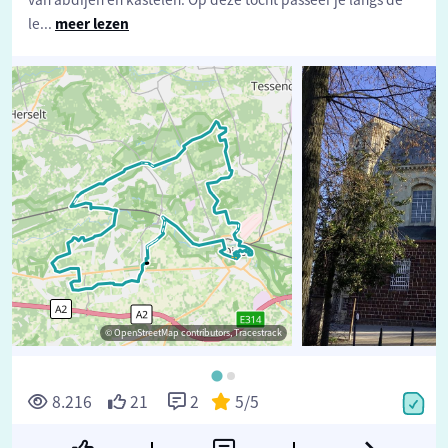
le
...
meer lezen
© OpenStreetMap contributors, Tracestrack
8.216
21
2
5
/5