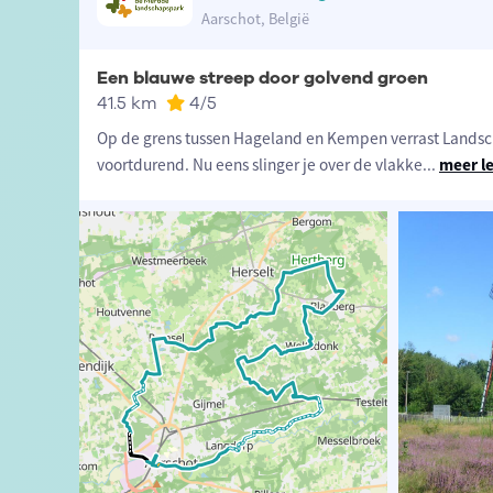
Aarschot, België
Een blauwe streep door golvend groen
41.5 km
4
/5
Op de grens tussen Hageland en Kempen verrast Lands
voortdurend. Nu eens slinger je over de vlakke
...
meer l