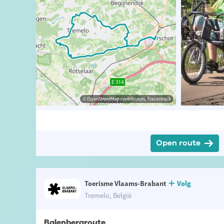
ibutors, Tracestrack
ander Loeckx
© OpenStreetMap contributors, Tracestrack
© Visit Vlaams-Brabant
Open route
Toerisme Vlaams-Brabant
Volg
Tremelo, België
Balenbergroute