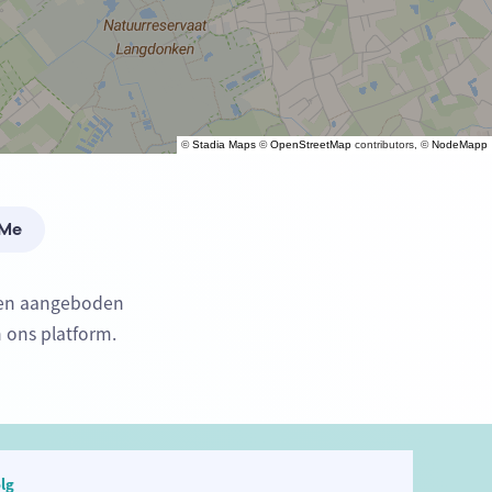
©
Stadia Maps
©
OpenStreetMap
contributors, ©
NodeMapp
 Me
rden aangeboden
n ons platform.
lg