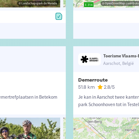
© Landschapspark de Merode
© Toerisme Provincie Antwerpen
© OpenStreetMap contributors, Trac
© OpenStreetMap contributor
Toerisme Vlaams-
Aarschot, België
Demerroute
51.8 km
2.8
/5
 Demertrefplaatsen in Betekom
Je kan in Aarschot twee kante
park Schoonhoven tot in Testelt