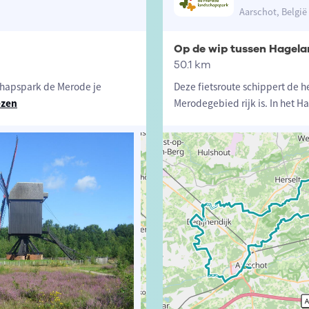
Aarschot, België
Op de wip tussen Hagel
50.1 km
chapspark de Merode je
Deze fietsroute schippert de h
ezen
Merodegebied rijk is. In het 