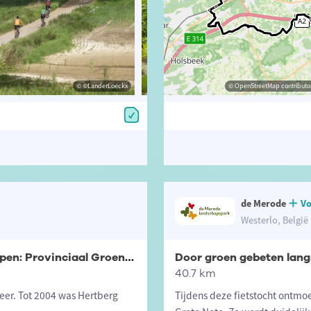
© ©LanderLoeckx
© Jasper Jacobs
© OpenStreetMap contributor
© ©Lander
de Merode
Vo
Westerlo, België
Fietsen langs provinciale domeinen in de Kempen: Provinciaal Groendomein Hertberg
Door groen gebeten lang
40.7 km
eer. Tot 2004 was Hertberg
Tijdens deze fietstocht ontmo