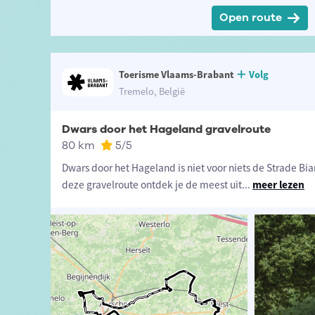
Open route
Toerisme Vlaams-Brabant
Volg
Tremelo, België
Dwars door het Hageland gravelroute
80 km
5
/5
Dwars door het Hageland is niet voor niets de Strade B
deze gravelroute ontdek je de meest uit
...
meer lezen