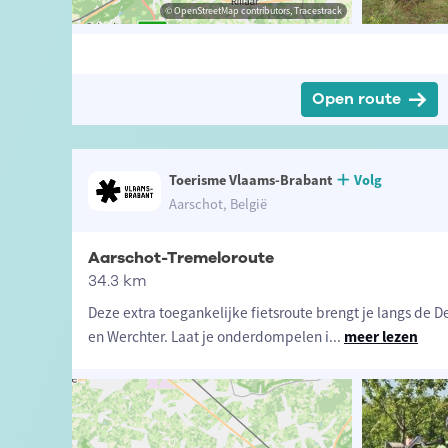
ibutors, Tracestrack
k de Merode
© OpenStreetMap contributors, Tracestrack
© Toerisme Herselt
Open route
Toerisme Vlaams-Brabant
Volg
Aarschot, België
Aarschot-Tremeloroute
34.3 km
Deze extra toegankelijke fietsroute brengt je langs de
en Werchter. Laat je onderdompelen i
...
meer lezen