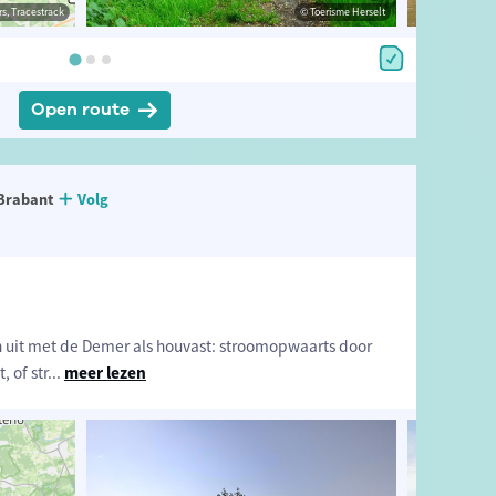
estrack
s, Tracestrack
© Landschapspark de Merode
© Toerisme Herselt
© Op
Open route
Brabant
Volg
n uit met de Demer als houvast: stroomopwaarts door
, of str
...
meer lezen