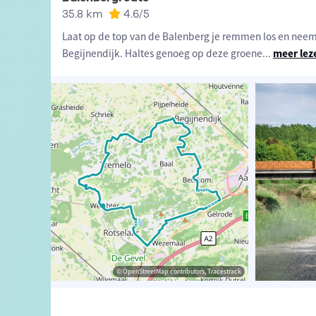
35.8 km
4.6
/5
Laat op de top van de Balenberg je remmen los en neem e
Begijnendijk. Haltes genoeg op deze groene
...
meer lez
ander Loeckx
© David Stockman
© OpenStreetMap contributors, Tracestrack
© David Stockman