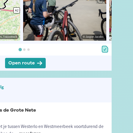
s, Tracestrack
Loeckx
© ©LanderLoeckx
© Jasper Jacobs
© Op
Open route
lg
s de Grote Nete
et je tussen Westerlo en Westmeerbeek voortdurend de