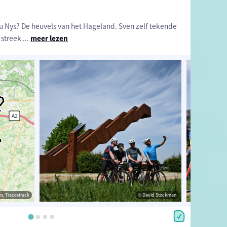
 Nys? De heuvels van het Hageland. Sven zelf tekende
 streek
...
meer lezen
estrack
s, Tracestrack
© Lander Loeckx
© David Stockman
© Op