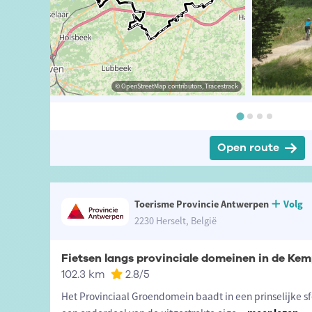
ibutors, Tracestrack
anderLoeckx
© OpenStreetMap contributors, Tracestrack
© Jasper Jacobs
Open route
Toerisme Provincie Antwerpen
Volg
2230 Herselt, België
102.3 km
2.8
/5
Het Provinciaal Groendomein baadt in een prinselijke sf