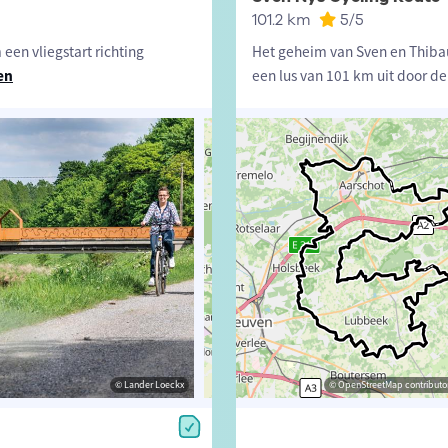
101.2 km
5
/5
en vliegstart richting
Het geheim van Sven en Thibau
en
een lus van 101 km uit door de
© Lander Loeckx
© David Stockman
© OpenStreetMap contributors, Trac
© OpenStreetMap contributor