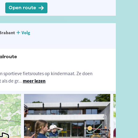
Open route
Brabant
Volg
alroute
jn sportieve fietsroutes op kindermaat. Ze doen
 als de gr
...
meer lezen