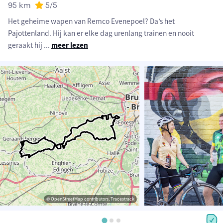
95 km
5
/5
Het geheime wapen van Remco Evenepoel? Da’s het
Pajottenland. Hij kan er elke dag urenlang trainen en nooit
geraakt hij
...
meer lezen
© OpenStreetMap contributors, Tracestrack