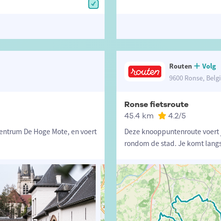
Routen
Volg
9600 Ronse, Belg
Ronse fietsroute
45.4 km
4.2
/5
scentrum De Hoge Mote, en voert
Deze knooppuntenroute voert 
rondom de stad. Je komt langs