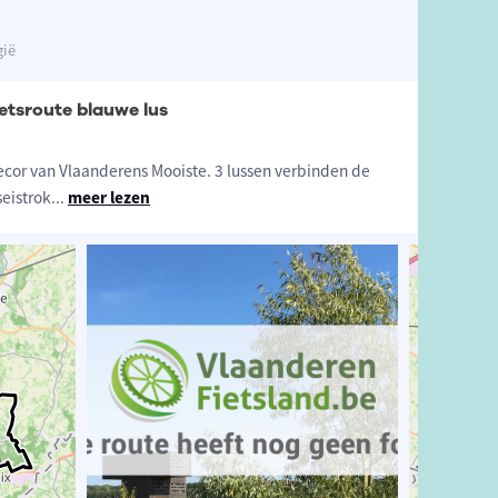
gië
etsroute blauwe lus
ecor van Vlaanderens Mooiste. 3 lussen verbinden de
seistrok
...
meer lezen