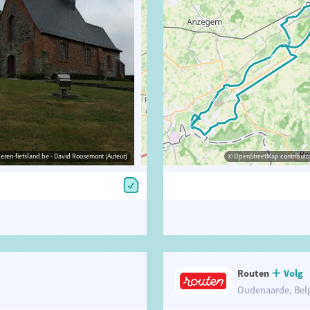
eren-fietsland.be - David Roosemont (Auteur)
© Toerisme Oost-Vlaanderen
© OpenStreetMap contributors, Trac
© OpenStreetMap contributor
Routen
Volg
Oudenaarde, Bel