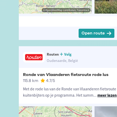
-fietsland.be
anderen-fietsland.be
© OpenStreetMap contributors, Tracestrack
© OpenStreetMap contributors, Tracestrack
Open route
Routen
Volg
Oudenaarde, België
Ronde van Vlaanderen fietsroute rode lus
115.8 km
4.7
/5
Met de rode lus van de Ronde van Vlaanderen fietsroute z
kuitenbijters op je programma. Het summ
...
meer lezen