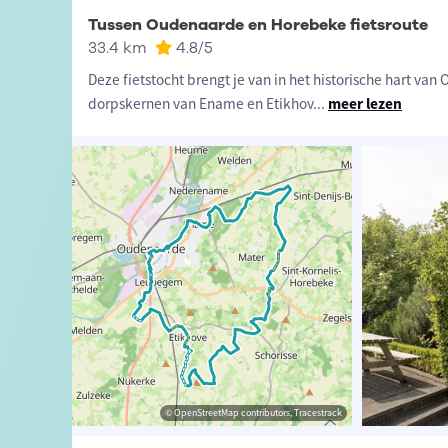
Tussen Oudenaarde en Horebeke fietsroute
33.4 km
4.8
/5
Deze fietstocht brengt je van in het historische hart van
dorpskernen van Ename en Etikhov
...
meer lezen
t-Vlaanderen
sme Oost-Vlaanderen
© OpenStreetMap contributors, Tracestrack
© OpenStreetMap contributors, Tracestrack