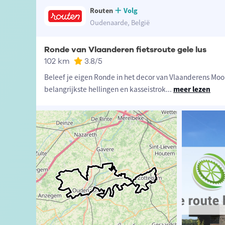
Routen
Volg
Oudenaarde, België
Ronde van Vlaanderen fietsroute gele lus
102 km
3.8
/5
Beleef je eigen Ronde in het decor van Vlaanderens Mooi
belangrijkste hellingen en kasseistrok
...
meer lezen