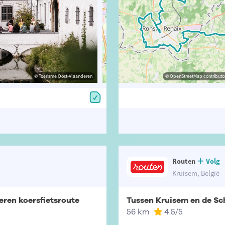
© Toerisme Oost-Vlaanderen
© David Stockman
© OpenStreetMap contributors, Trac
© OpenStreetMap contributor
Routen
Volg
Kruisem, België
ren koersfietsroute
Tussen Kruisem en de Sch
56 km
4.5
/5