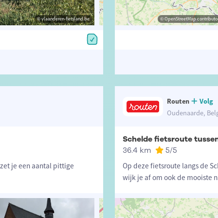
© vlaanderen-fietsland.be
© vlaanderen-fietsland.be
© OpenStreetMap contributors, Trac
© OpenStreetMap contributor
Routen
Volg
Oudenaarde, Bel
Schelde fietsroute tuss
36.4 km
5
/5
et je een aantal pittige
Op deze fietsroute langs de Sc
wijk je af om ook de mooiste 