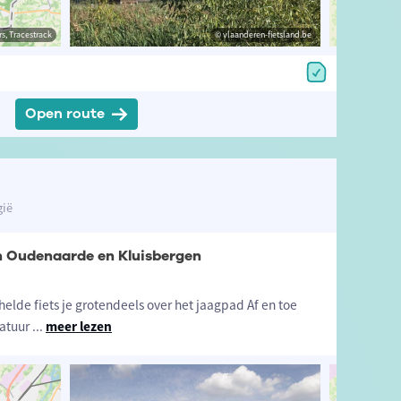
estrack
s, Tracestrack
© vlaanderen-fietsland.be
© vlaanderen-fietsland.be
© Op
Open route
gië
en Oudenaarde en Kluisbergen
helde fiets je grotendeels over het jaagpad Af en toe
natuur
...
meer lezen