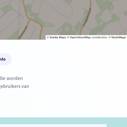
©
Stadia Maps
©
OpenStreetMap
contributors, ©
NodeMapp
 Me
 die worden
gebruikers van