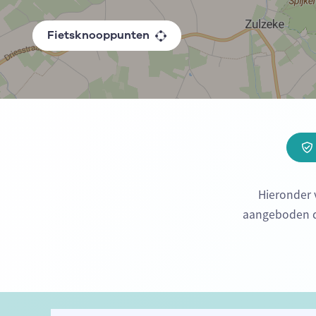
Fietsknooppunten
Hieronder 
aangeboden do