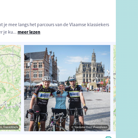
mt je mee langs het parcours van de Vlaamse klassiekers
r je ku
...
meer lezen
estrack
s, Tracestrack
© Toerisme Oost-Vlaanderen
© Toerisme Oost-Vlaanderen
© Op