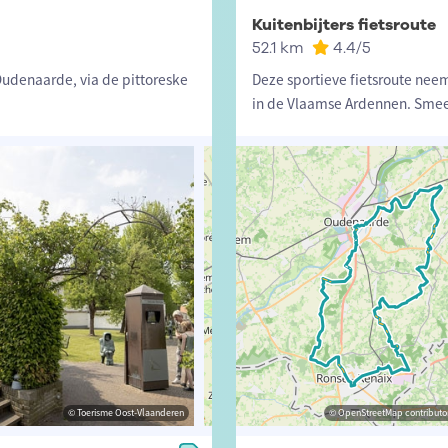
Kuitenbijters fietsroute
52.1 km
4.4
/5
 Oudenaarde, via de pittoreske
Deze sportieve fietsroute nee
in de Vlaamse Ardennen. Smee
© Toerisme Oost-Vlaanderen
© Toerisme Oost-Vlaanderen
© OpenStreetMap contributors, Trac
© OpenStreetMap contributor