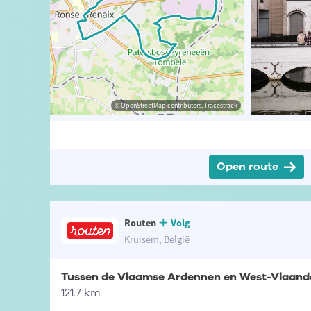
t-Vlaanderen
© David Stockman
© OpenStreetMap contributors, Tracestrack
© OpenStreetMap contributors, Tracestrack
Open route
Routen
Volg
Kruisem, België
Tussen de Vlaamse Ardennen en West-Vlaande
121.7 km