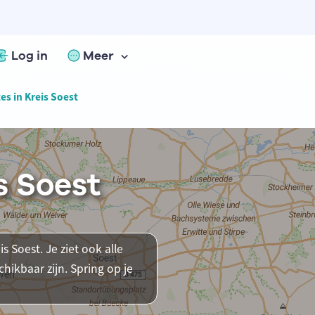
Log in
Meer
es in Kreis Soest
s Soest
s Soest. Je ziet ook alle
ikbaar zijn. Spring op je