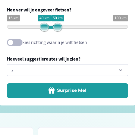
Hoe ver wil je ongeveer fietsen?
15 km
40 km
50 km
100 km
kies richting waarin je wilt fietsen
Hoeveel suggestieroutes wil je zien?
Surprise Me!