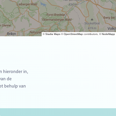
©
Stadia Maps
©
OpenStreetMap
contributors, ©
NodeMapp
n hieronder in,
 van de
et behulp van