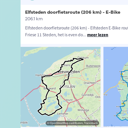
Elfsteden doorfietsroute (206 km) - E-Bike
206.1 km
Elfsteden doorfietsroute (206 km) - Elfsteden E-Bike rou
Friese 11 Steden, het is even do
...
meer lezen
Tessa Jansen
© Tessa Jansen
© OpenStreetMap contributors, Tracestrack
© OpenStreetMap contributors, Tracestrack