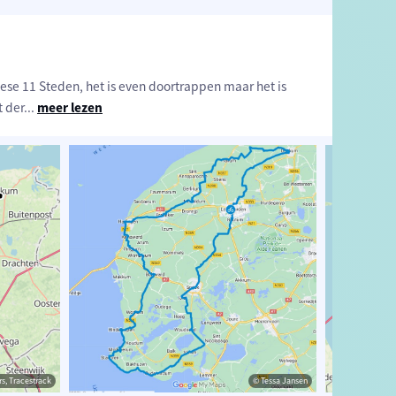
riese 11 Steden, het is even doortrappen maar het is
t der
...
meer lezen
estrack
s, Tracestrack
© Tessa Jansen
© Tessa Jansen
© Op