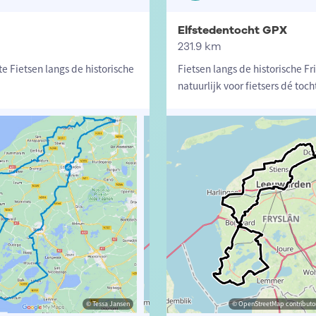
Elfstedentocht GPX
231.9 km
te Fietsen langs de historische
Fietsen langs de historische F
natuurlijk voor fietsers dé toch
© Tessa Jansen
© Tessa Jansen
© OpenStreetMap contributors, Trac
© OpenStreetMap contributor