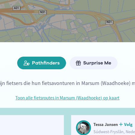
Pathfinders
Surprise Me
zijn fietsers die hun fietsavonturen in Marsum (Waadhoeke) m
Toon alle fietsroutes in Marsum (Waadhoeke) op kaart
Tessa Jansen
Volg
Súdwest-Fryslân, Nede