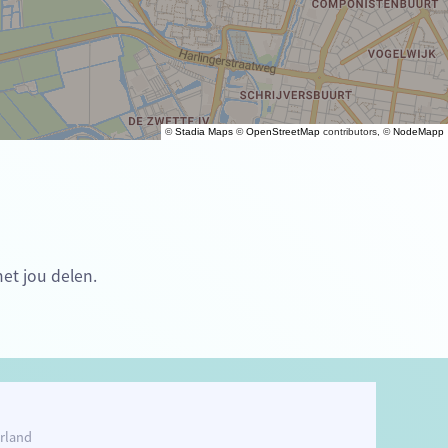
©
Stadia Maps
©
OpenStreetMap
contributors, ©
NodeMapp
et jou delen.
rland