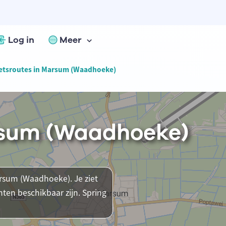
Log in
Meer
etsroutes in Marsum (Waadhoeke)
rsum (Waadhoeke)
arsum (Waadhoeke). Je ziet
ten beschikbaar zijn. Spring