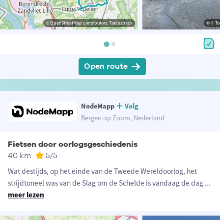
© OpenStreetMap contributors, Tracestrack
© © To
Open route
NodeMapp
Volg
Bergen op Zoom, Nederland
Fietsen door oorlogsgeschiedenis
40 km
5
/5
Wat destijds, op het einde van de Tweede Wereldoorlog, het
strijdtoneel was van de Slag om de Schelde is vandaag de dag
...
meer lezen