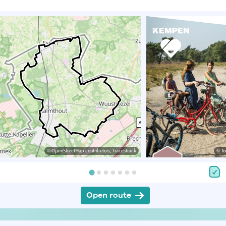
© OpenStreetMap contributors, Tracestrack
© To
Open route