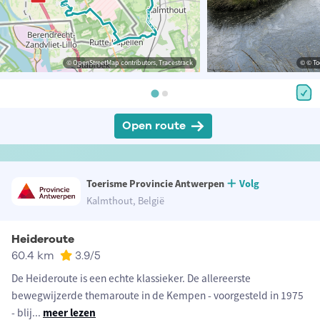
© OpenStreetMap contributors, Tracestrack
© © To
Open route
Toerisme Provincie Antwerpen
Volg
Kalmthout, België
Heideroute
60.4 km
3.9
/5
De Heideroute is een echte klassieker. De allereerste
bewegwijzerde themaroute in de Kempen - voorgesteld in 1975
- blij
...
meer lezen