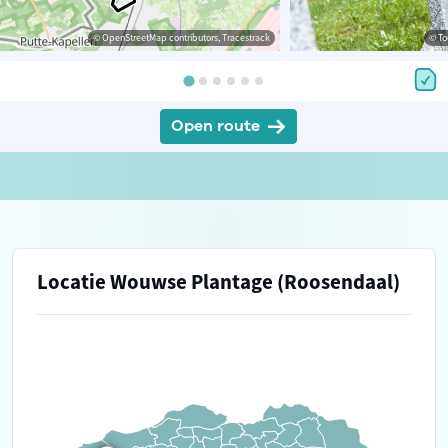
© OpenStreetMap contributors, Tracestrack
© To
Open route
Locatie Wouwse Plantage (Roosendaal)