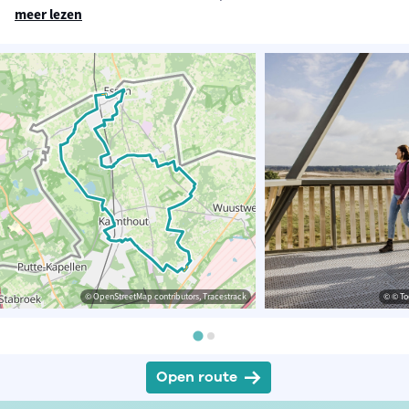
meer lezen
© OpenStreetMap contributors, Tracestrack
© © To
Open route