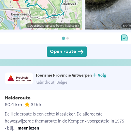
© OpenStreetMap contributors, Tracestrack
© © To
Open route
Toerisme Provincie Antwerpen
Volg
Kalmthout, België
Heideroute
60.4 km
3.9
/5
De Heideroute is een echte klassieker. De allereerste
bewegwijzerde themaroute in de Kempen - voorgesteld in 1975
- blij
...
meer lezen