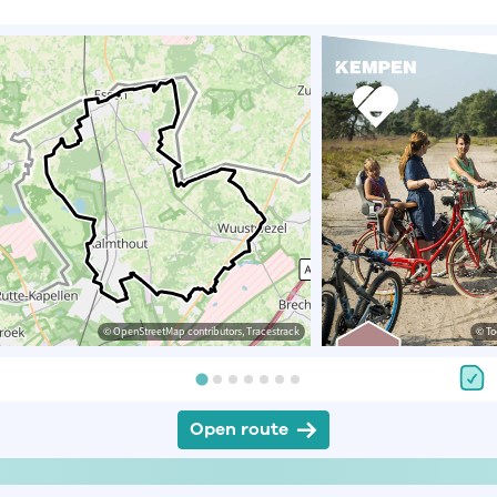
© OpenStreetMap contributors, Tracestrack
© To
Open route