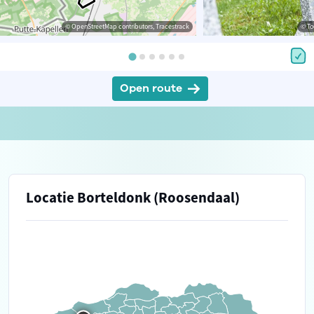
© OpenStreetMap contributors, Tracestrack
© To
Open route
Locatie Borteldonk (Roosendaal)