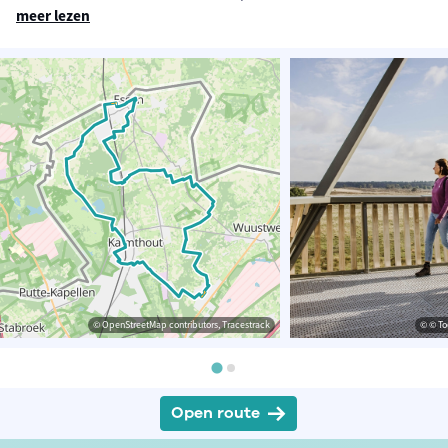
meer lezen
© OpenStreetMap contributors, Tracestrack
© © To
Open route