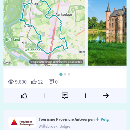
© OpenStreetMap contributors, Tracestrack
©
9.600
12
0
Toerisme Provincie Antwerpen
Volg
Willebroek, België