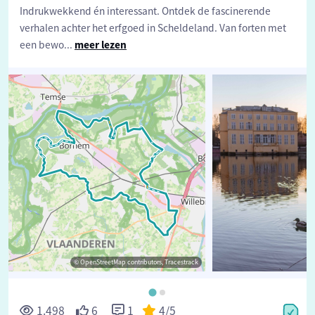
Indrukwekkend én interessant. Ontdek de fascinerende
verhalen achter het erfgoed in Scheldeland. Van forten met
een bewo
...
meer lezen
© OpenStreetMap contributors, Tracestrack
©
1.498
6
1
4
/5