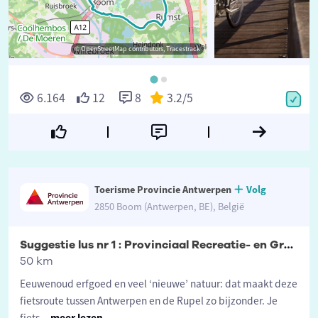
© OpenStreetMap contributors, Tracestrack
©
6.164
12
8
3.2
/5
Toerisme Provincie Antwerpen
Volg
2850 Boom (Antwerpen, BE), België
Suggestie lus nr 1 : Provinciaal Recreatie- en Groendomein De Schorre
50 km
Eeuwenoud erfgoed en veel ‘nieuwe’ natuur: dat maakt deze
fietsroute tussen Antwerpen en de Rupel zo bijzonder. Je
fiets
...
meer lezen