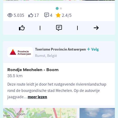
5.035
17
4
2.4
/5
Toerisme Provincie Antwerpen
Volg
Rumst, België
Rondje Mechelen - Boom
35.5 km
Deze route leidt je door het rustgevende rivierenlandschap
rond de bourgondische stad Mechelen. Op de autovrije
jaagpade
...
meer lezen