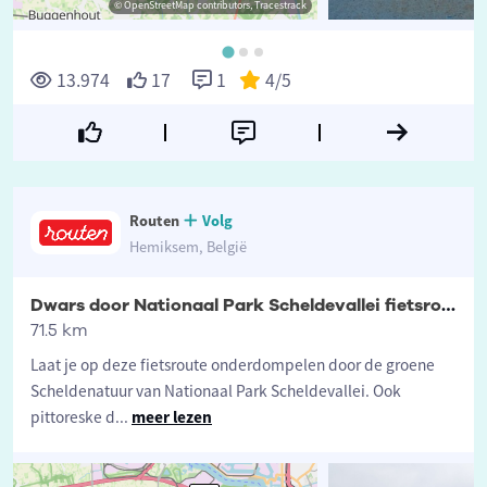
© OpenStreetMap contributors, Tracestrack
©
13.974
17
1
4
/5
Routen
Volg
Hemiksem, België
Dwars door Nationaal Park Scheldevallei fietsroute
71.5 km
Laat je op deze fietsroute onderdompelen door de groene
Scheldenatuur van Nationaal Park Scheldevallei. Ook
pittoreske d
...
meer lezen