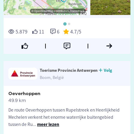
© OpenStreetMap contributors, Tracestrack
5.879
11
6
4.7
/5
Toerisme Provincie Antwerpen
Volg
Boom, België
Oeverhoppen
49.9 km
De route Oeverhoppen tussen Rupelstreek en Heerlijkheid
Mechelen verkent het enorme waterrijke buitengebied
tussen de Ru
...
meer lezen