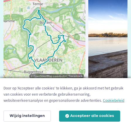
© OpenStreetMap contributors, Tracestrack
©
Door op 'Accepteer alle cookies' te klikken, ga je akkoord met het gebruik
van cookies voor een verbeterde gebruikerservaring,
7.435
17
4
5
/5
websiteverkeersanalyse en gepersonaliseerde advertenties.
Cookiebeleid
Wijzig instellingen
Accepteer alle cookies