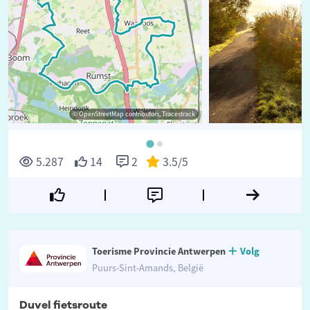
© OpenStreetMap contributors, Tracestrack
©
5.287
14
2
3.5
/5
Toerisme Provincie Antwerpen
Volg
Puurs-Sint-Amands, België
Duvel fietsroute