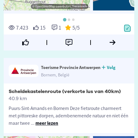
© OpenStreetMap contributors, Tracestrack
©
7.423
15
1
5
/5
Toerisme Provincie Antwerpen
Volg
Bornem, België
Scheldekastelenroute (verkorte lus van 40km)
40.9 km
Puurs-Sint-Amands en Bornem Deze fietsroute charmeert
met pittoreske dorpen, adembenemende natuur en niet één
maar twee
...
meer lezen