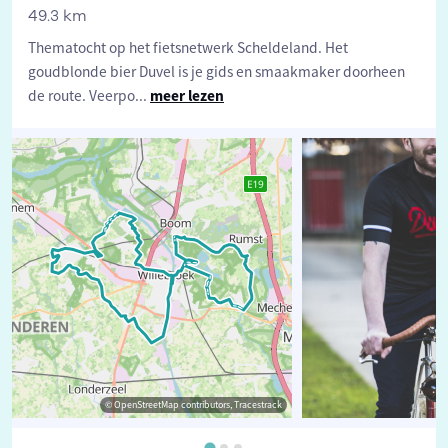
49.3 km
Thematocht op het fietsnetwerk Scheldeland. Het
goudblonde bier Duvel is je gids en smaakmaker doorheen
de route. Veerpo
...
meer lezen
© OpenStreetMap contributors, Tracestrack
©