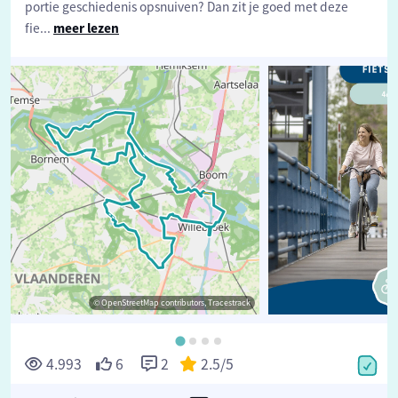
portie geschiedenis opsnuiven? Dan zit je goed met deze
fie
...
meer lezen
© OpenStreetMap contributors, Tracestrack
©
4.993
6
2
2.5
/5