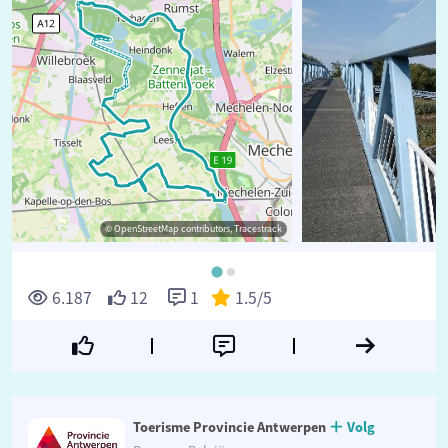
© OpenStreetMap contributors, Tracestrack
6.187
12
1
1.5
/5
Toerisme Provincie Antwerpen
Volg