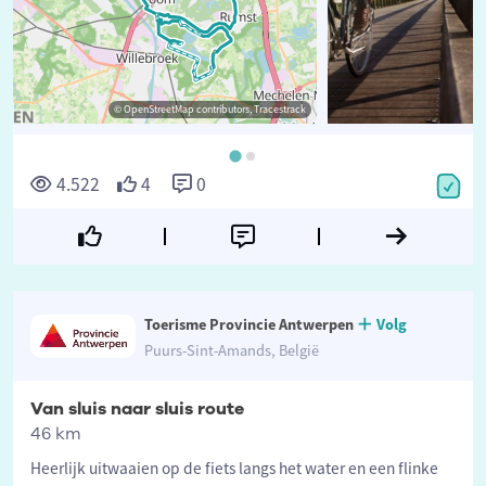
© OpenStreetMap contributors, Tracestrack
©
4.522
4
0
Toerisme Provincie Antwerpen
Volg
Puurs-Sint-Amands, België
Van sluis naar sluis route
46 km
Heerlijk uitwaaien op de fiets langs het water en een flinke