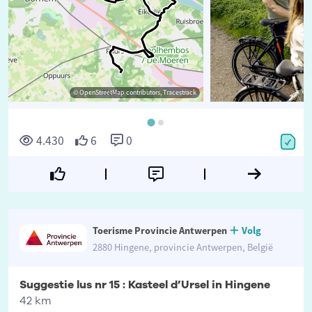
© OpenStreetMap contributors, Tracestrack
©
4.430
6
0
Toerisme Provincie Antwerpen
Volg
2880 Hingene, provincie Antwerpen, België
Suggestie lus nr 15 : Kasteel d’Ursel in Hingene
42 km