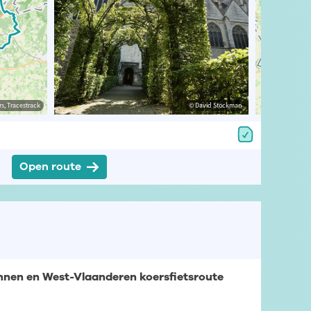
estrack
s, Tracestrack
© Toerisme Oost-Vlaanderen
© David Stockman
© Op
Open route
nen en West-Vlaanderen koersfietsroute