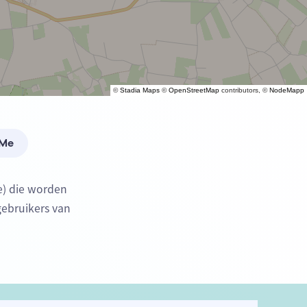
©
Stadia Maps
©
OpenStreetMap
contributors, ©
NodeMapp
 Me
e) die worden
gebruikers van