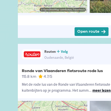
-fietsland.be
anderen-fietsland.be
© OpenStreetMap contributors, Tracestrack
© OpenStreetMap contributors, Tracestrack
Open route
Routen
Volg
Oudenaarde, België
Ronde van Vlaanderen fietsroute rode lus
115.8 km
4.7
/5
Met de rode lus van de Ronde van Vlaanderen fietsroute z
kuitenbijters op je programma. Het summ
...
meer lezen