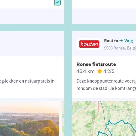
Routen
Volg
9600 Ronse, Belg
Ronse fietsroute
45.4 km
4.2
/5
 plekken en natuurparels in
Deze knooppuntenroute voert 
rondom de stad. Je komt langs