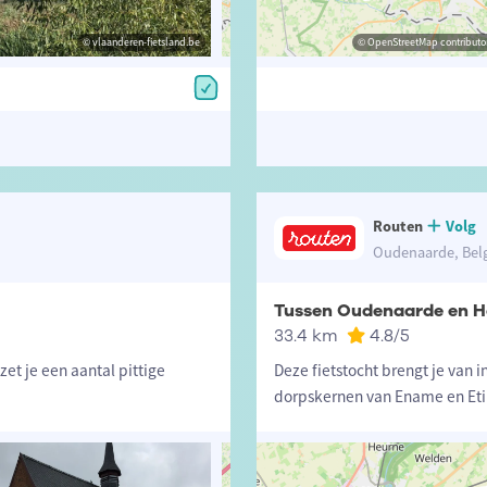
© vlaanderen-fietsland.be
© vlaanderen-fietsland.be
© OpenStreetMap contributors, Trac
© OpenStreetMap contributor
Routen
Volg
Oudenaarde, Bel
Tussen Oudenaarde en Ho
33.4 km
4.8
/5
et je een aantal pittige
Deze fietstocht brengt je van i
dorpskernen van Ename en Et