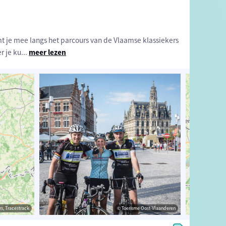
mt je mee langs het parcours van de Vlaamse klassiekers
r je ku
...
meer lezen
estrack
s, Tracestrack
© Toerisme Oost-Vlaanderen
© Toerisme Oost-Vlaanderen
© Op