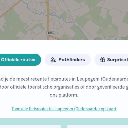
Officiële routes
Pathfinders
Surprise
nd je de meest recente fietsroutes in Leupegem (Oudenaard
or officiële toeristische organisaties of door geverifieerde 
ons platform.
Toon alle fietsroutes in Leupegem (Oudenaarde) op kaart