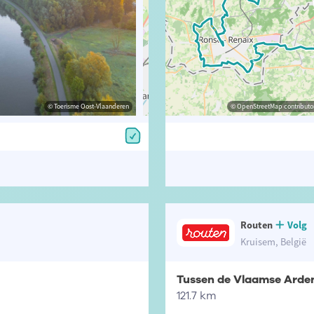
© Toerisme Oost-Vlaanderen
© David Stockman
© OpenStreetMap contributors, Trac
© OpenStreetMap contributor
Routen
Volg
Kruisem, België
Tussen de Vlaamse Arden
121.7 km