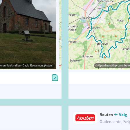
eren-fietsland.be - David Roosemont (Auteur)
© Toerisme Oost-Vlaanderen
© OpenStreetMap contributors, Trac
© OpenStreetMap contributor
Routen
Volg
Oudenaarde, Bel