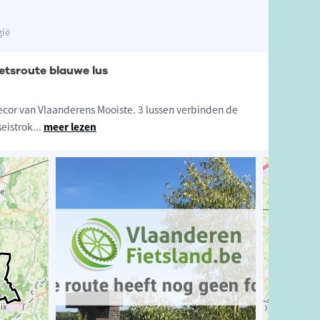
gië
etsroute blauwe lus
ecor van Vlaanderens Mooiste. 3 lussen verbinden de
seistrok
...
meer lezen