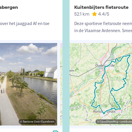
isbergen
Kuitenbijters fietsroute
52.1 km
4.4
/5
 over het jaagpad Af en toe
Deze sportieve fietsroute nee
in de Vlaamse Ardennen. Smee
© Toerisme Oost-Vlaanderen
© Toerisme Oost-Vlaanderen
© OpenStreetMap contributors, Trac
© OpenStreetMap contributor