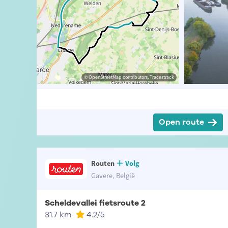
t-Vlaanderen
© David Stockman
© OpenStreetMap contributors, Tracestrack
© OpenStreetMap contributors, Tracestrack
Open route
Routen
Volg
Gavere, België
Scheldevallei fietsroute 2
31.7 km
4.2
/5