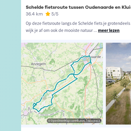
Schelde fietsroute tussen Oudenaarde en Klu
36.4 km
5
/5
Op deze fietsroute langs de Schelde fiets je grotendeels
wijk je af om ook de mooiste natuur
...
meer lezen
t-Vlaanderen
sme Oost-Vlaanderen
© OpenStreetMap contributors, Tracestrack
© OpenStreetMap contributors, Tracestrack