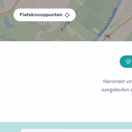
Fietsknooppunten
Hieronder vi
aangeboden do