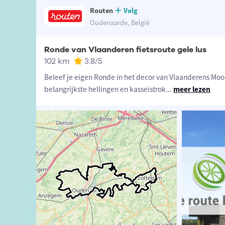
Routen
Volg
Oudenaarde, België
Ronde van Vlaanderen fietsroute gele lus
102 km
3.8
/5
Beleef je eigen Ronde in het decor van Vlaanderens Mooi
belangrijkste hellingen en kasseistrok
...
meer lezen