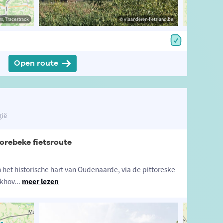
estrack
s, Tracestrack
© vlaanderen-fietsland.be
© vlaanderen-fietsland.be
© Op
Open route
gië
rebeke fietsroute
n het historische hart van Oudenaarde, via de pittoreske
ikhov
...
meer lezen