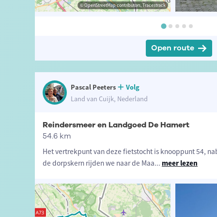
scal Peeters
© Pascal Peeters
© OpenStreetMap contributors, Tracestrack
© Pascal Peeters
Open route
Pascal Peeters
Volg
Land van Cuijk, Nederland
Reindersmeer en Landgoed De Hamert
54.6 km
Het vertrekpunt van deze fietstocht is knooppunt 54, nab
de dorpskern rijden we naar de Maa
...
meer lezen