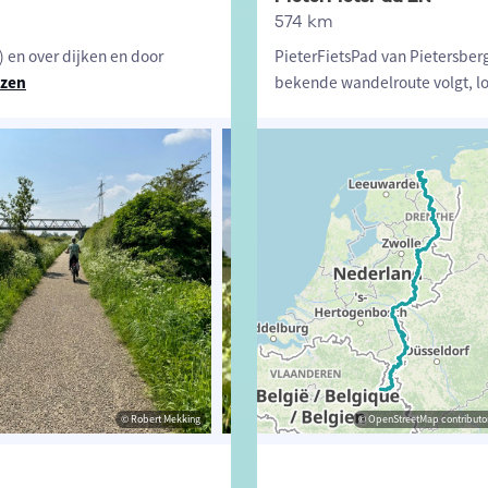
574 km
 en over dijken en door
PieterFietsPad van Pietersberg
ezen
bekende wandelroute volgt, lo
© Robert Mekking
© Tessa Jansen
© OpenStreetMap contributor
© Robert M