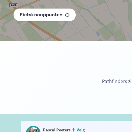
Fietsknooppunten
Pathfinders z
Pascal Peeters
Volg