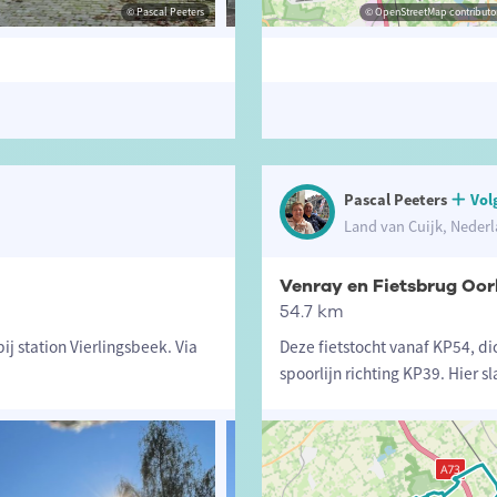
© Pascal Peeters
© Pascal Peeters
© OpenStreetMap contributor
© Pascal P
Pascal Peeters
Vol
Land van Cuijk, Neder
Venray en Fietsbrug Oo
54.7 km
ij station Vierlingsbeek. Via
Deze fietstocht vanaf KP54, dic
spoorlijn richting KP39. Hier s