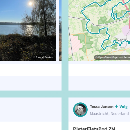
© Pascal Peeters
© Pascal Peeters
© OpenStreetMap contributor
© Pascal P
Tessa Jansen
Volg
Maastricht, Nederland
PieterFietsPad ZN