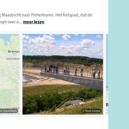
 Maastricht naar Pieterburen. Het fietspad, dat de
opt over a
...
meer lezen
s, Tracestrack
ekking
© OpenStreetMap contributors, Tracestrack
© Tessa Jansen