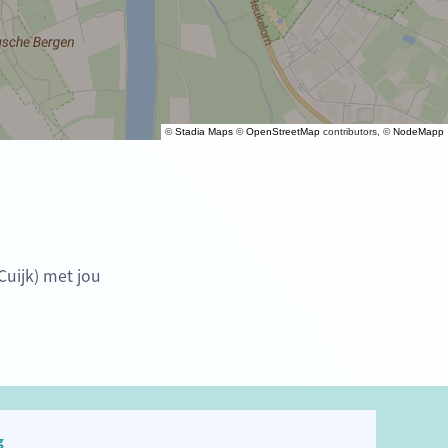
©
Stadia Maps
©
OpenStreetMap
contributors, ©
NodeMapp
Cuijk) met jou
g