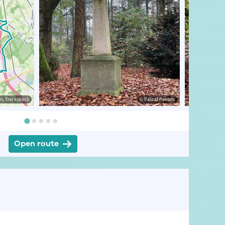
s, Tracestrack
eeters
© Pascal Peeters
© Pascal Peeters
Open route