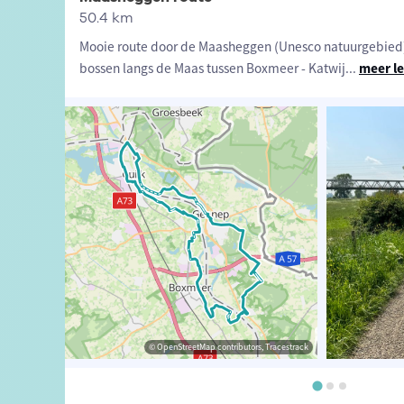
50.4 km
Mooie route door de Maasheggen (Unesco natuurgebied)
bossen langs de Maas tussen Boxmeer - Katwij
...
meer l
bert Mekking
© Tessa Jansen
© OpenStreetMap contributors, Tracestrack
© OpenStreetMap contributors, Tracestrack