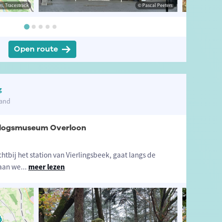
s, Tracestrack
eeters
© Pascal Peeters
© Pascal Peeters
Open route
g
land
rlogsmuseum Overloon
htbij het station van Vierlingsbeek, gaat langs de
laan we
...
meer lezen