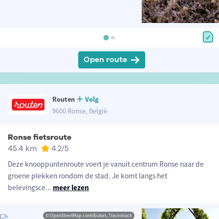
Open route
Routen
Volg
9600 Ronse, België
Ronse fietsroute
45.4 km
4.2
/5
Deze knooppuntenroute voert je vanuit centrum Ronse naar de
groene plekken rondom de stad. Je komt langs het
belevingsce
...
meer lezen
© OpenStreetMap contributors, Tracestrack