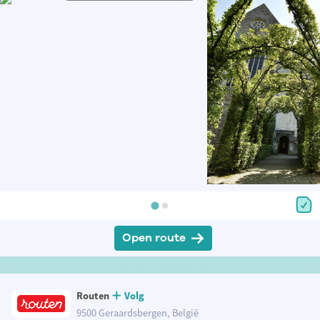
Open route
Routen
Volg
9500 Geraardsbergen, België