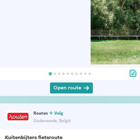
Open route
Routen
Volg
Oudenaarde, België
Kuitenbijters fietsroute