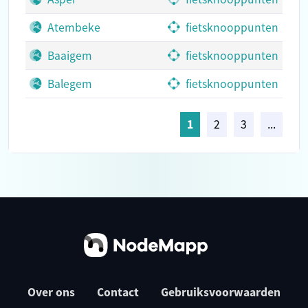
Atembeke
fietsknooppunten
Baaigem
fietsknooppunten
Balegem
fietsknooppunten
1
2
3
...
Over ons
Contact
Gebruiksvoorwaarden