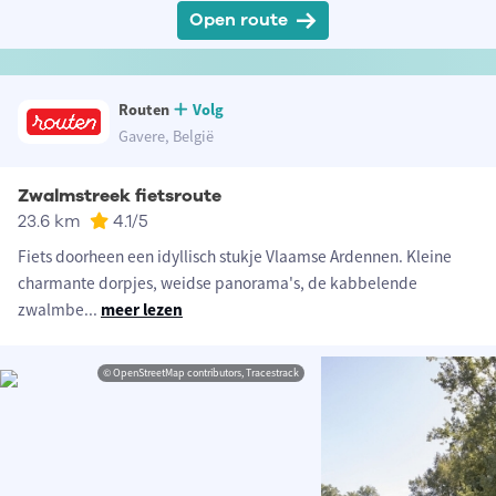
Open route
Routen
Volg
Gavere, België
Zwalmstreek fietsroute
23.6 km
4.1
/5
Fiets doorheen een idyllisch stukje Vlaamse Ardennen. Kleine
charmante dorpjes, weidse panorama's, de kabbelende
zwalmbe
...
meer lezen
© OpenStreetMap contributors, Tracestrack