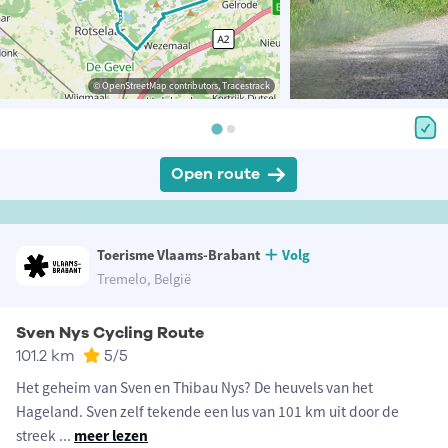
© OpenStreetMap contributors, Tracestrack
Open route
Toerisme Vlaams-Brabant
Volg
Tremelo, België
Sven Nys Cycling Route
101.2 km
5
/5
Het geheim van Sven en Thibau Nys? De heuvels van het
Hageland. Sven zelf tekende een lus van 101 km uit door de
streek
...
meer lezen