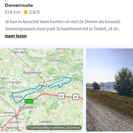
Demerroute
51.8 km
2.8
/5
Je kan in Aarschot twee kanten uit met de Demer als houvast:
stroomopwaarts door park Schoonhoven tot in Testelt, of str
...
meer lezen
© OpenStreetMap contributors, Tracestrack