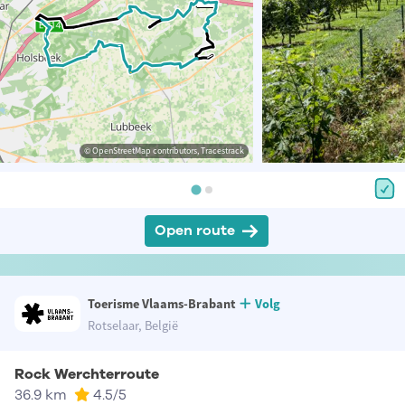
© OpenStreetMap contributors, Tracestrack
Open route
Toerisme Vlaams-Brabant
Volg
Rotselaar, België
Rock Werchterroute
36.9 km
4.5
/5