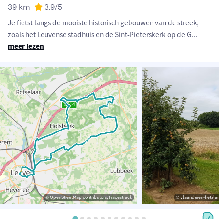
39 km
3.9
/5
Je fietst langs de mooiste historisch gebouwen van de streek,
zoals het Leuvense stadhuis en de Sint-Pieterskerk op de G
...
meer lezen
© OpenStreetMap contributors, Tracestrack
© vlaanderen-fietslan