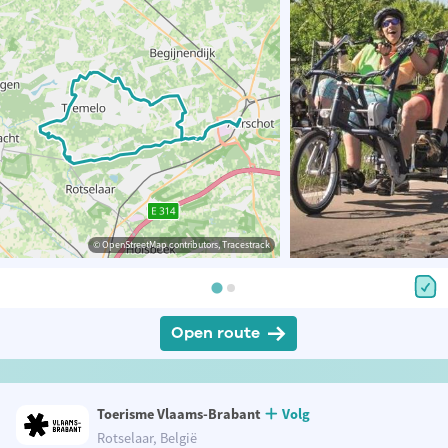
© OpenStreetMap contributors, Tracestrack
Open route
Toerisme Vlaams-Brabant
Volg
Rotselaar, België